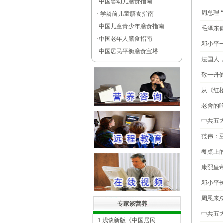
·
中国婴幼儿膳食指南
周总理
·
学龄前儿童膳食指南
·
中国儿童青少年膳食指南
毛泽东
·
中国老年人膳食指南
邓小平
·
中国居民平衡膳食宝塔
法国人
敬一丹
从《红
老舍的
中共五
范伟：
餐桌上
康熙皇
邓小平
周恩来
专家谈营养
中共五
1.浅谈新版《中国居民