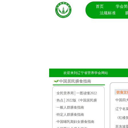
首页
学会简
法规标准
欢迎来到辽宁省营养学会网站
中国居民膳食指南
饮食文
·
全民营养周│一图读懂2022
中国四
·
热点│2022版《中国居民膳
·
一般人群膳食指南
辽宁名
·
特定人群膳食指南
《红楼
·
中国哺乳期妇女膳食指南
苏东坡