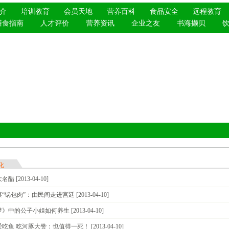
介
培训教育
会员天地
营养百科
食品安全
远程教育
膳食指南
人才评价
营养资讯
企业之友
书海撷贝
化
大名醋
[2013-04-10]
菜“锅包肉”：由民间走进宫廷
[2013-04-10]
梦》中的公子小姐如何养生
[2013-04-10]
爱吃鱼 吃河豚大赞：也值得一死！
[2013-04-10]