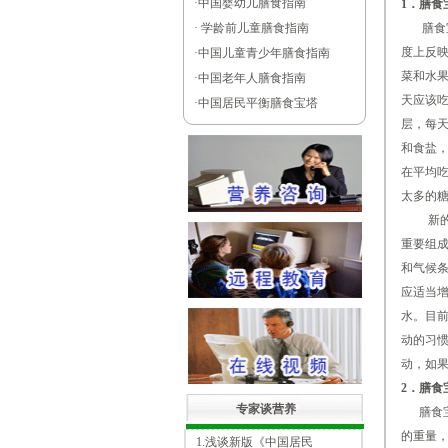
·
中国婴幼儿膳食指南
1．膳食
·
学龄前儿童膳食指南
膳食宝
度上反映
·
中国儿童青少年膳食指南
菜和水果
·
中国老年人膳食指南
天应该吃1
·
中国居民平衡膳食宝塔
层，每天
和食盐，
在平均
太多的
新的膳
重要组
和气候条
应适当
水。目
动的习惯
动，如果
2．膳食
专家谈营养
膳食宝
的重量，
1.浅谈新版《中国居民