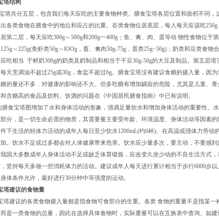
宝塔结构
塔共分五层，包含我们每天应吃的主要食物种类。膳食宝塔各层位置和面积不同，
出各类食物在膳食中的地位和应占的比重。谷类食物位居底层，每人每天应该吃250g～
居第二层，每天应吃300g～500g和200g一400g；鱼、禽、肉、蛋等动 物性食物位于
25g～225g(鱼虾类50g～lOOg，畜、禽肉50g-75g，蛋类25g~50g)；奶类和豆类食
应吃相当 于鲜奶300g的奶类及奶制品和相当于干豆30g-50g的大豆及制品。第五层
每天烹调油不超过25g或30g，食盐不超过6g。膳食宝塔没有建议食糖的摄入量，因
吃糖的量还不多．对健康的影响还不大。但多吃糖有增加龋齿的危险，尤其是儿童、青
糖和含糖高的食品及饮料。饮酒的问题在《中国居民膳食指南》中已有说明。
食宝塔图增加了水和身体活动的形象，强调足量饮水和增加身体活动的重要性。水
成部分，是一切生命必需的物质，其需要量主要受年龄、环境温度、身体活动等因素的
件下生活的轻体力活动的成年人每日至少饮水1200mL(约6杯)。在高温或强体力劳动
增加。饮水不足或过多都会对人体健康带来危害。饮水应少量多次，要主动，不要感到
前我国大多数成年人身体活动不足或缺乏体育锻炼，应改变久坐少动的不良生活方式，
，坚持每天多做一些消耗体力的活动。建议成年人每天进行累计相当于步行6000步以
身体条件允许，最好进行30分钟中等强度的运动。
宝塔建议的食物量
塔建议的各类食物摄入量都是指食物可食部分的生重。各类 食物的重量不是指某一
而是一类食物的总量，因此在选择具体食物时，实际重量可以在互换表中查询。如建议每