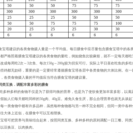
50
50
50
75
75
75
300
300
300
300
300
300
25
25
25
50
50
50
50
50
75
75
75
100
20
25
25
25
30
30
6
6
6
6
6
6
塔建议的各类食物摄人量是一个平均值。每日膳食中应尽量包含膳食宝塔中的各
都严格照着膳食宝塔建议的各类食物的量吃，例如烧鱼比较麻烦，就不一定每天都吃50g
改成每周吃2次～3次鱼、每次150g～200g较为切实可行。实际上平日喜欢吃鱼的多
吃些鸡都无妨碍，重要的是一定要经常遵循膳食宝塔各层中各类食物的大体比例。在一
周，各类食物摄入量的平均值应当符合膳食宝塔的建议量。
同类互换．调配丰富多彩的膳食
多种多样的食物不仅是为了获得均衡的营养，也是为了使饮食更加丰富多彩，以满足
假如人们每天都吃同样的50g肉、40g豆。难免久食生厌，那么合理营养也就无从谈
的每一类食物中都有许多品种．虽然每种食物都与另一种不完全相同，但同一类中各种
往往大体上近似，在膳食中可以互相替换。
食宝塔可把营养与美味结合起来，按照同类互换、多种多样的原则调配一日三餐。同类
、以豆换豆、以肉换肉。