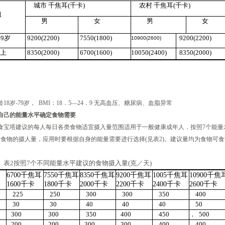
城市 千焦耳(千卡)
农村 千焦耳
(千卡)
组
男
女
男
女
59岁
9200(2200)
7550(1800)
9200(2200)
10900(2600)
以上
8350(2000)
6700(1600)
10050(2400)
8350(2000)
岁-79岁， BMI：18．5—24．9 无高血压、糖尿病、血脂异常
自己的能量水平确定食物需要
塔建议的每人每日各类食物适宜摄入量范围适用于一般健康成年人．按照7个能量
类食物的摄人量，应用时要根据自身的能量需要进行选择(见表2)。建议量均为食物可
表
2
按照
7
个不同能量水平建议的食物摄入量
(
克／天
)
6700千焦耳
7550千焦耳
8350千焦耳
9200千焦耳
1005千焦耳
10900千焦
1600千卡
1800千卡
2000千卡
2200千卡
2400千卡
2600千卡
225
250
300
300
350
400
30
30
40
40
40
50
300
300
350
400
450
．
500
200
200
300
300
400
400