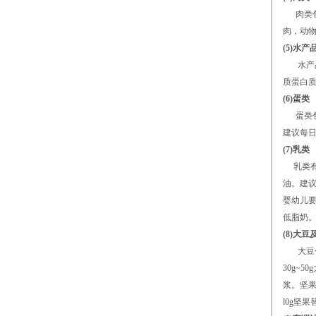
肉类包括
肉，动
(5)水产
水产品
质蛋白质
(6)蛋类
蛋类包
建议每日
(7)乳类
乳类有
油。建议
婴幼儿
低脂奶
(8)大
大豆包
30g~5
浆。坚果
l0g坚