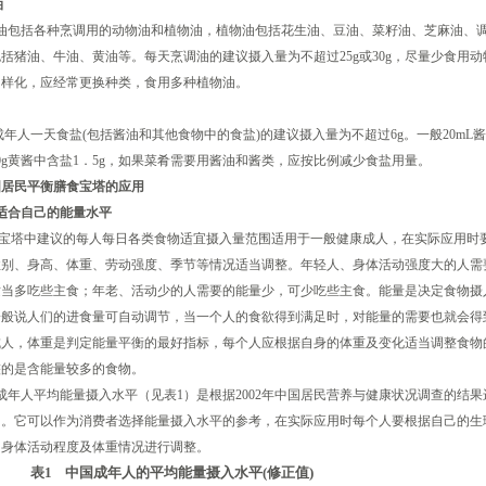
油
包括各种烹调用的动物油和植物油，植物油包括花生油、豆油、菜籽油、芝麻油、
括猪油、牛油、黄油等。每天烹调油的建议摄入量为不超过25g或30g，尽量少食用
多样化，应经常更换种类，食用多种植物油。
人一天食盐(包括酱油和其他食物中的食盐)的建议摄入量为不超过6g。一般20mL酱
0g黄酱中含盐1．5g，如果菜肴需要用酱油和酱类，应按比例减少食盐用量。
国居民平衡膳食宝塔的应用
适合自己的能量水平
塔中建议的每人每日各类食物适宜摄入量范围适用于一般健康成人，在实际应用时
性别、身高、体重、劳动强度、季节等情况适当调整。年轻人、身体活动强度大的人需
适当多吃些主食；年老、活动少的人需要的能量少，可少吃些主食。能量是决定食物摄
一般说人们的进食量可自动调节，当一个人的食欲得到满足时，对能量的需要也就会得
成人，体重是判定能量平衡的最好指标，每个人应根据自身的体重及变化适当调整食物
整的是含能量较多的食物。
人平均能量摄入水平（见表1）是根据2002年中国居民营养与健康状况调查的结果
的。它可以作为消费者选择能量摄入水平的参考，在实际应用时每个人要根据自己的生
、身体活动程度及体重情况进行调整。
表
1
中国成年人的平均能量摄入水平
(
修正值
)