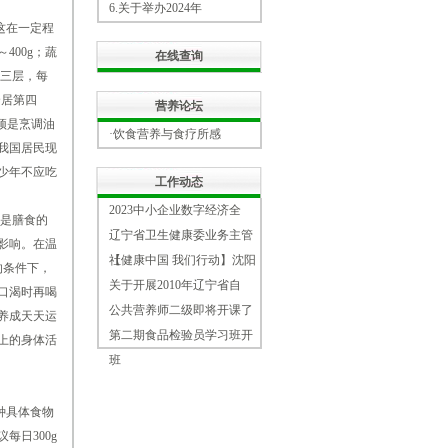
6.
关于举办2024年
这在一定程
400g；蔬
在线查询
第三层，每
物合居第四
营养论坛
塔顶是烹调油
·饮食营养与食疗所感
为我国居民现
少年不应吃
工作动态
2023中小企业数字经济全
是膳食的
辽宁省卫生健康委业务主管
影响。在温
社
【健康中国 我们行动】沈阳
的条件下，
关于开展2010年辽宁省自
口渴时再喝
公共营养师二级即将开课了
养成天天运
第二期食品检验员学习班开
上的身体活
班
种具体食物
日300g