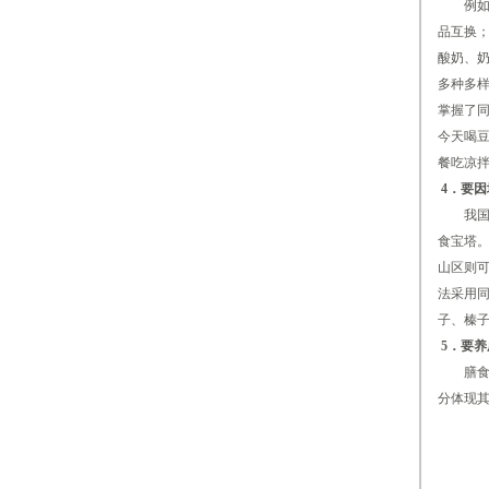
例如大
品互换
酸奶、
多种多样
掌握了
今天喝豆
餐吃凉
4．要
我国幅
食宝塔
山区则
法采用
子、榛
5．要养
膳食对
分体现