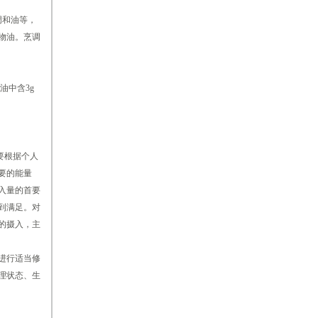
调和油等，
动物油。烹调
油中含3g
要根据个人
要的能量
入量的首要
到满足。对
的摄入，主
进行适当修
理状态、生