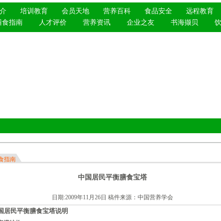
介
培训教育
会员天地
营养百科
食品安全
远程教育
膳食指南
人才评价
营养资讯
企业之友
书海撷贝
食指南
中国居民平衡膳食宝塔
日期:2009年11月26日 稿件来源：
中国营养学会
国居民平衡膳食宝塔说明