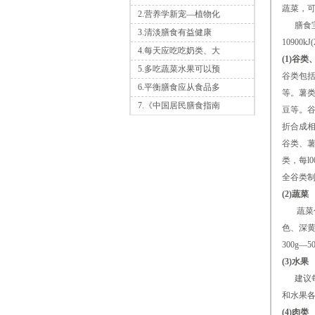
蔬菜，可
2.营养学新宠—植物化
膳食宝塔
3.清淡膳食有益健康
10900k
4.每天应吃吃奶类、大
(1)谷
5.多吃蔬菜水果可以预
谷类包
6.平衡膳食应从食品多
等。薯
7.《中国居民膳食指南
豆等。
折合成
谷类、
类，每l
全谷类制
(2)蔬菜
蔬菜包
色、深
300g
(3)水果
建议每天
和水果
(4)肉类