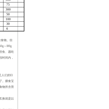
75
300
50
100
30
6
类食物。但
～l00g
吃些鱼、愿吃
段时间内，
人们的El
起了。膳食宝
食物所含营
互换就是以