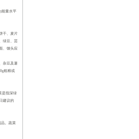
限为能量水平
饼干、麦片
、绿豆、芸
面、馒头应
、杂豆及薯
0g粗粮或
菜是指深绿
日建议的
制品。蔬菜