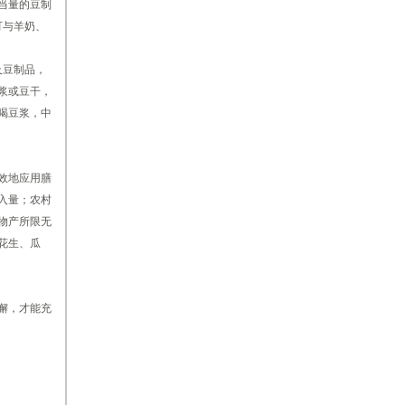
当量的豆制
可与羊奶、
及豆制品，
浆或豆干，
餐喝豆浆，中
效地应用膳
入量；农村
物产所限无
花生、瓜
懈，才能充