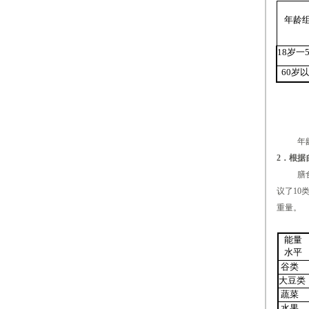
年龄
18岁一
60岁
年龄18
2．根据
膳食宝
议了10
重量。
能量
水平
谷类
大豆类
蔬菜
水果