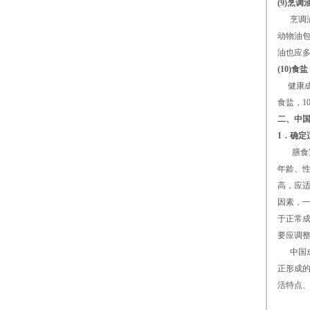
(9)烹调
烹调油
动物油包
油也应
(10)食盐
健康成年
食盐，1
二、中
1．确定
膳食宝
年龄、
高，应
因素，
于正常
要应调
中国成年
正形成
活特点