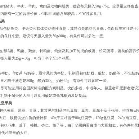
猪肉、牛肉、羊肉、禽肉及动物内脏类，建议每天摄入50g~75g。应尽量选择瘦畜
物内脏有一定的营养价值．但因胆固醇含量较高，不宜过多食用。
品类
包括鱼类、甲壳类和软体类动物性食物．其特点是脂肪含量低，蛋白质丰富且易于
的良好来源。建议每天摄入量为50g-l00g，有条件可以多吃一些。
括鸡蛋、鸭蛋、鹅蛋、鹌鹑蛋、鸽蛋及其加工制成的咸蛋、松花蛋等，蛋类的营养
摄人量为25g～50g，相当于半个至1个鸡蛋。
牛奶、羊奶和马奶等，最常见的为牛奶。乳制品包括奶粉、酸奶、奶酪等，不包括奶
量相当于液态奶300g、酸奶360g、奶粉45g，有条件可以多吃一些。
要尽可能选用符合国家标准的配方奶制品。饮奶多者、中老年人、超重者和肥胖者建议
。乳糖不耐受的人群可以食用酸奶或低乳糖奶及奶制品。
豆及坚果类
括黄豆、黑豆、青豆，其常见的制品包括豆腐、豆浆、豆腐干及千张等。推荐每日
0g大豆，以提供蛋白质的量计算，40g干豆相当于80g豆腐于，120g北豆腐，240g南豆腐、
包括花生、瓜子、核桃、杏仁、榛子等，由于坚果的蛋白质与大豆相似．有条件的居民
果替代相应量的大豆。