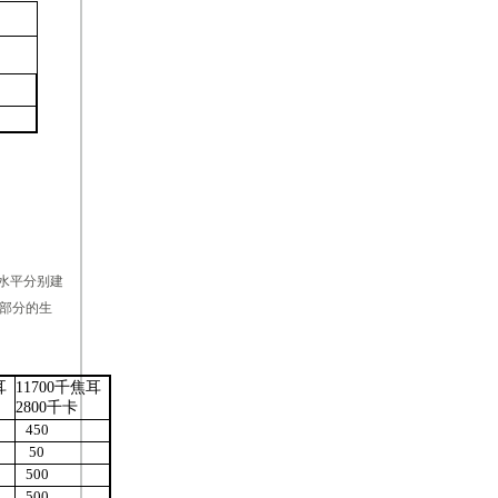
水平分别建
食部分的生
耳
11700千焦耳
2800千卡
450
50
500
500