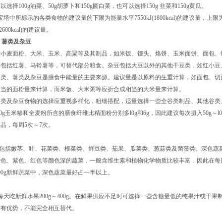
以选择100g油菜、50g胡萝卜和150g圆白菜，也可以选择150g 韭菜和150g黄瓜。
中所标示的各类食物的建议量的下限为能量水平7550kJ(1800kcal)的建议量，上
J(2600kcal)的建议量。
类、薯类及杂豆
括小麦面粉、大米、玉米、高粱等及其制品，如米饭、馒头、烙饼、玉米面饼、面包、
类包括红薯、马铃薯等，可替代部分粮食。杂豆包括大豆以外的其他干豆类，如红小豆
谷类、薯类及杂豆是膳食中能量的主要来源。建议量是以原料的生重计算，如面包、切
相当的面粉量来计算，而米饭、大米粥等应折合成相当的大米量来计算。
薯类及杂豆食物的选择应重视多样化，粗细搭配，适量选择一些全谷类制品、其他谷类
00g玉米糁和全麦粉所含的膳食纤维比精面粉分别多l0g和6g，因此建议每次摄入50g～l0
品，每周5次～7次。
括嫩茎、叶、花菜类、根菜类、鲜豆类、茄果、瓜菜类、葱蒜类及菌藻类。深色蔬
黄色、紫色、红色等颜色深的蔬菜，一般含维生素和植物化学物质比较丰富．因此在每
—500g新鲜蔬菜中，深色蔬菜最好占一半以上。
吃新鲜水果200g～400g。在鲜果供应不足时可选择一些含糖量低的纯果汁或干果
各有优势，不能完全相互替代。