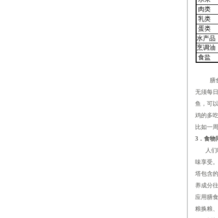
肉类
乳类
蛋类
水产品
烹调油
食盐
膳食宝
无须每日
鱼，可以
鸡的多
比如一
3．食物
人们吃
味享受。
塔包含
养成分
应用膳
粮换粮