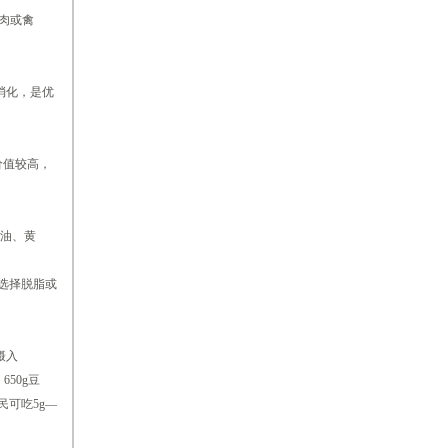
肉或禽
消化，是优
价值较高，
油、黄
选择脱脂或
摄入
650g豆
可吃5g—