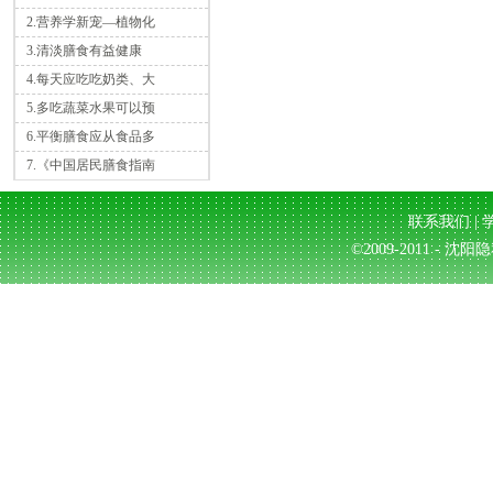
2.营养学新宠—植物化
3.清淡膳食有益健康
4.每天应吃吃奶类、大
5.多吃蔬菜水果可以预
6.平衡膳食应从食品多
7.《中国居民膳食指南
联系我们
|
©2009-2011 - 沈