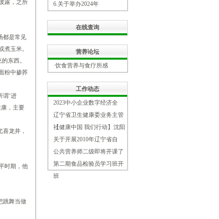
披露，之所
6.
关于举办2024年
在线查询
汤都是常见
或煮玉米。
营养论坛
吃的东西。
·饮食营养与食疗所感
面粉中掺荞
工作动态
谓‘进
2023中小企业数字经济全
健康，主要
辽宁省卫生健康委业务主管
社
【健康中国 我们行动】沈阳
尤喜龙井，
关于开展2010年辽宁省自
公共营养师二级即将开课了
第二期食品检验员学习班开
平时期，他
班
把跳舞当做