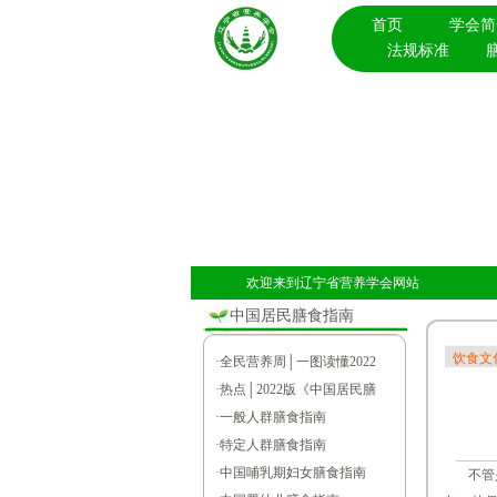
首页
学会简
法规标准
欢迎来到辽宁省营养学会网站
中国居民膳食指南
饮食文
·
全民营养周│一图读懂2022
·
热点│2022版《中国居民膳
·
一般人群膳食指南
·
特定人群膳食指南
·
中国哺乳期妇女膳食指南
不管是