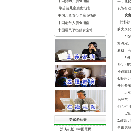
·
中国婴幼儿膳食指南
年，他
·
学龄前儿童膳食指南
以能有这
饮
·
中国儿童青少年膳食指南
1.简朴
·
中国老年人膳食指南
的大众
·
中国居民平衡膳食宝塔
2.吃
如泥鳅
麦粉、
3.讲
补’。他
还得靠自
4.喝茶
并且要
运动
毛泽东
都会挤时
1.散
专家谈营养
2.跳舞
是锻炼
1.浅谈新版《中国居民