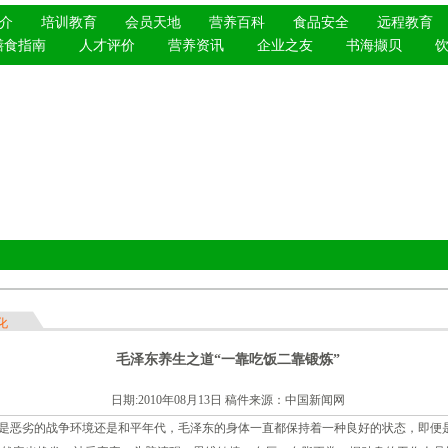
介
培训教育
会员天地
营养百科
食品安全
远程教育
膳食指南
人才评价
营养资讯
企业之友
书海撷贝
化
毛泽东养生之道“一靠吃饭二靠锻炼”
日期:2010年08月13日 稿件来源：
中国新闻网
恶劣的战争环境还是和平年代，毛泽东的身体一直都保持着一种良好的状态，即便