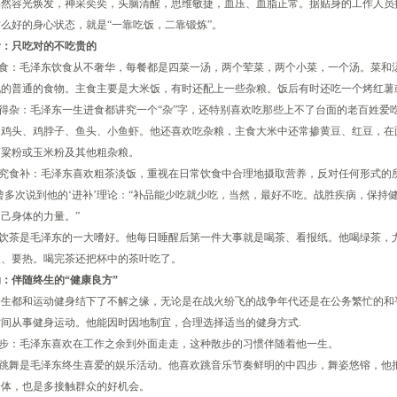
仍然容光焕发，神采奕奕，头脑清醒，思维敏捷，血压、血脂正常。据贴身的工作人员
么好的身心状态，就是“一靠吃饭，二靠锻炼”。
食：只吃对的不吃贵的
饮食：毛泽东饮食从不奢华，每餐都是四菜一汤，两个荤菜，两个小菜，一个汤。菜和
化的普通的食物。主食主要是大米饭，有时还配上一些杂粮。饭后有时还吃一个烤红薯
得杂：毛泽东一生进食都讲究一个“杂”字，还特别喜欢吃那些上不了台面的老百姓爱
、鸡头、鸡脖子、鱼头、小鱼虾。他还喜欢吃杂粮，主食大米中还常掺黄豆、红豆，在
高粱粉或玉米粉及其他粗杂粮。
究食补：毛泽东喜欢粗茶淡饭，重视在日常饮食中合理地摄取营养，反对任何形式的所
曾多次说到他的‘进补’理论：“补品能少吃就少吃，当然，最好不吃。战胜疾病，保持
己身体的力量。”
：饮茶是毛泽东的一大嗜好。他每日睡醒后第一件大事就是喝茶、看报纸。他喝绿茶，
浓、要热。喝完茶还把杯中的茶叶吃了。
：伴随终生的“健康良方”
一生都和运动健身结下了不解之缘，无论是在战火纷飞的战争年代还是在公务繁忙的和
间从事健身运动。他能因时因地制宜，合理选择适当的健身方式.
步：毛泽东喜欢在工作之余到外面走走，这种散步的习惯伴随着他一生。
：跳舞是毛泽东终生喜爱的娱乐活动。他喜欢跳音乐节奏鲜明的中四步，舞姿悠镕，他
身体，也是多接触群众的好机会。