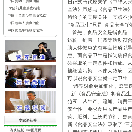
·
中国婴幼儿膳食指南
日正式替代原来的《中华人
·
学龄前儿童膳食指南
全法》虽然与《食品卫生法
·
中国儿童青少年膳食指南
所给予的高度关注，亮点不
·
中国老年人膳食指南
“食品卫生”只是“食品安全”
·
中国居民平衡膳食宝塔
首先，食品安全是指食品（
运输、销售、消费等活动符
胁人体健康的有毒害物质以
患。而食品卫生是指为确保
须采取的一定条件和措施。
被细菌污染，不使人致病。
可以说食品安全就一定卫生
调整对象更加细化，监管覆
新《食品安全法》将食品生
范围，从生产、流通、消费三
安全性。要求食用农产品生
药、肥料、生长调节剂、兽
专家谈营养
新《食品安全法》吸取了“三
1.浅谈新版《中国居民