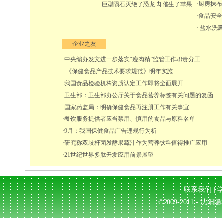
·厨房抹
·巨型陨石灭绝了恐龙 却催生了苹果
·食品安
· 盐水洗
企业之友
·中央编办发文进一步落实“瘦肉精”监管工作职责分工
· 《保健食品产品技术要求规范》明年实施
·我国食品检验机构资质认定工作即将全面展开
·卫生部：卫生部办公厅关于食品营养标签有关问题的复函
·国家药监局：明确保健食品再注册工作有关事宜
·餐饮服务提供者应当禁用、慎用的食品与原料名单
·9月：我国保健食品广告违规行为析
·研究称双歧杆菌发酵果蔬汁作为营养饮料值得推广应用
·21世纪世界多肽开发应用前景展望
联系我们
|
©2009-2011 - 沈