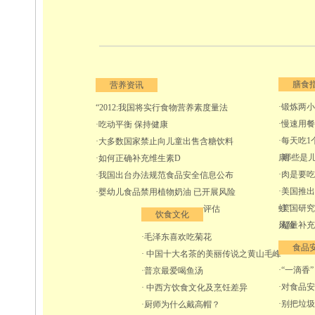
膳食
营养资讯
·锻炼两
“2012:我国将实行食物营养素度量法
·慢速用
·吃动平衡 保持健康
·每天吃1
·大多数国家禁止向儿童出售含糖饮料
康
哪些是儿
·如何正确补充维生素D
·肉是要
·我国出台办法规范食品安全信息公布
·美国推
·婴幼儿食品禁用植物奶油 已开展风险
虹”
·美国研
评估
饮食文化
风险
·超量补
·毛泽东喜欢吃菊花
食品
· 中国十大名茶的美丽传说之黄山毛峰
·“一滴
·普京最爱喝鱼汤
·对食品
· 中西方饮食文化及烹饪差异
·别把垃
·厨师为什么戴高帽？