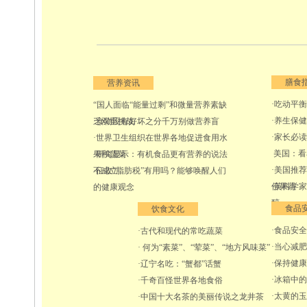
膳食
营养资讯
·吃动平
“国人面临“能量过剩”和微量营养素缺
·养生保
乏双重挑战
·食物没有好坏之分千万别做营养盲
·家长必
·世界卫生组织在世界各地促进食用水
美国：看
果和蔬菜
·研究显示：有机食品更有营养的说法
·美国推
不成立
·征收“脂肪税”有用吗？能够唤醒人们
份果蔬
·英科学
的健康观念
醇
食品
饮食文化
·食品安
·古代和现代的常吃蔬菜
·当心减
· 何为“素菜”、“荤菜”、“地方风味菜”
·保持健
·辽宁名吃：“蟹都”话蟹
·冰箱中
·千奇百怪世界各地食俗
·太黄的
·中国十大名茶的美丽传说之龙井茶