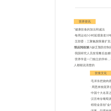
营养资讯
“健康饮食的加法和减法
·每周运动3小时延缓衰老10
·五部委：三聚氰胺限量扩至
禁人为添加
·我国维生素A缺乏预防控制
·我国研究人员发现餐后血糖
·营养学是一门独立的学科，
人都能说清楚的
饮食文化
·毛泽东把烧肉
· 周恩来独宠茅
·中国十大名茶
·汉宫奇珍葡萄
·程咬金首创“金
·洋葱，印度的