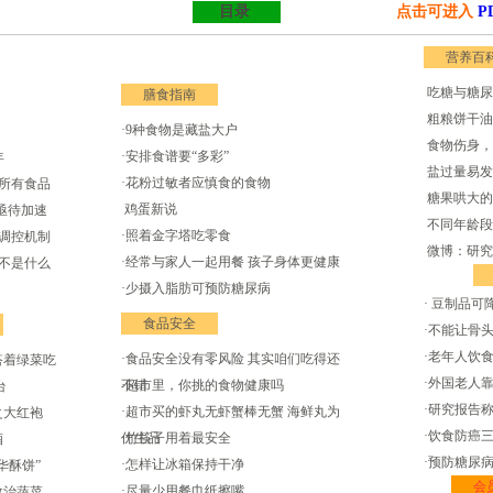
目录
点击可进入
P
营养百
吃糖与糖尿
膳食指南
粗粮饼干油
·9种食物是藏盐大户
食物伤身，
·安排食谱要“多彩”
年
盐过量易发
·花粉过敏者应慎食的食物
所有食品
糖果哄大的
鸡蛋新说
亟待加速
不同年龄段
·照着金字塔吃零食
调控机制
微博：研究
·经常与家人一起用餐 孩子身体更健康
不是什么
·少摄入脂肪可预防糖尿病
· 豆制品
食品安全
·不能让骨
·老年人饮
·食品安全没有零风险 其实咱们吃得还
搭着绿菜吃
·外国老人
不错
·超市里，你挑的食物健康吗
台
·研究报告
·超市买的虾丸无虾蟹棒无蟹 海鲜丸为
之大红袍
·饮食防癌
仿生品
·竹筷子用着最安全
酒
·预防糖尿
·怎样让冰箱保持干净
华酥饼”
会
·尽量少用餐巾纸擦嘴
政治蔬菜