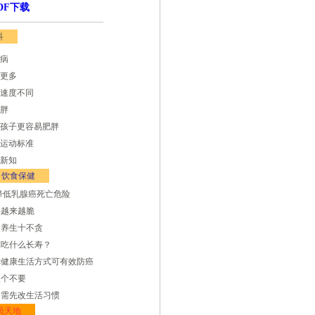
DF下载
科
病
更多
速度不同
胖
孩子更容易肥胖
运动标准
新知
饮食保健
可降低乳腺癌死亡危险
头越来越脆
食养生十不贪
靠吃什么长寿？
称健康生活方式可有效防癌
三个不要
病需先改生活习惯
员天地